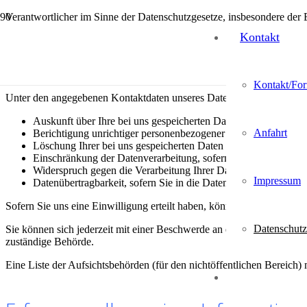
Verantwortlicher im Sinne der Datenschutzgesetze, insbesondere d
Kontakt
Ihre Betroffenenrechte
Kontakt/For
Unter den angegebenen Kontaktdaten unseres Datenschutzbeauftragte
Auskunft über Ihre bei uns gespeicherten Daten und deren Ve
Anfahrt
Berichtigung unrichtiger personenbezogener Daten (Art. 16 
Löschung Ihrer bei uns gespeicherten Daten (Art. 17 DSGVO)
Einschränkung der Datenverarbeitung, sofern wir Ihre Daten a
Widerspruch gegen die Verarbeitung Ihrer Daten bei uns (Ar
Impressum
Datenübertragbarkeit, sofern Sie in die Datenverarbeitung ein
Sofern Sie uns eine Einwilligung erteilt haben, können Sie diese jede
Datenschutz
Sie können sich jederzeit mit einer Beschwerde an eine Aufsichtsbehö
zuständige Behörde.
Eine Liste der Aufsichtsbehörden (für den nichtöffentlichen Bereich) 