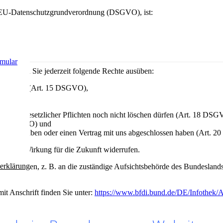
er EU-Datenschutzgrundverordnung (DSGVO), ist:
mular
n können Sie jederzeit folgende Rechte ausüben:
rarbeitung (Art. 15 DSGVO),
DSGVO),
,
ufgrund gesetzlicher Pflichten noch nicht löschen dürfen (Art. 18 DSG
t. 21 DSGVO) und
gewilligt haben oder einen Vertrag mit uns abgeschlossen haben (Art.
rzeit mit Wirkung für die Zukunft widerrufen.
erklärung
rde wenden, z. B. an die zuständige Aufsichtsbehörde des Bundeslands I
mit Anschrift finden Sie unter:
https://www.bfdi.bund.de/DE/Infothek/A